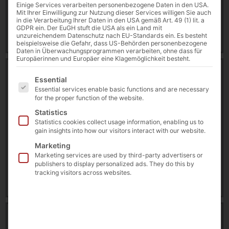
Einige Services verarbeiten personenbezogene Daten in den USA.
11 February 2025
Mit Ihrer Einwilligung zur Nutzung dieser Services willigen Sie auch
in die Verarbeitung Ihrer Daten in den USA gemäß Art. 49 (1) lit. a
GDPR ein. Der EuGH stuft die USA als ein Land mit
Download
unzureichendem Datenschutz nach EU-Standards ein. Es besteht
beispielsweise die Gefahr, dass US-Behörden personenbezogene
Daten in Überwachungsprogrammen verarbeiten, ohne dass für
Europäerinnen und Europäer eine Klagemöglichkeit besteht.
Datasheet | 55″ Digital Signage [DE]
Es folgt eine Liste der Service-Gruppen, für die eine E
10316 downloads
Essential
Essential services enable basic functions and are necessary
for the proper function of the website.
110.67 KB
Statistics
55" Digital Signage
,
Datasheet
,
Digital Signage
,
Statistics cookies collect usage information, enabling us to
EuroCIS
,
POLYTOUCH®
gain insights into how our visitors interact with our website.
Marketing
11 February 2025
Marketing services are used by third-party advertisers or
publishers to display personalized ads. They do this by
tracking visitors across websites.
Download
Datasheet | 55″ Digital Signage [EN]
10610 downloads