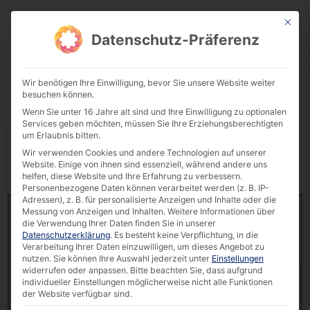
This bu
Download Center
Datenschutz-Präferenz
Wir benötigen Ihre Einwilligung, bevor Sie unsere Website weiter
besuchen können.
Wenn Sie unter 16 Jahre alt sind und Ihre Einwilligung zu optionalen
Services geben möchten, müssen Sie Ihre Erziehungsberechtigten
um Erlaubnis bitten.
Display
downloads per page
Wir verwenden Cookies und andere Technologien auf unserer
Website. Einige von ihnen sind essenziell, während andere uns
Reset Filter
Search:
helfen, diese Website und Ihre Erfahrung zu verbessern.
Personenbezogene Daten können verarbeitet werden (z. B. IP-
Adressen), z. B. für personalisierte Anzeigen und Inhalte oder die
Datasheet | CURVE 32″ SIM card kiosk
Messung von Anzeigen und Inhalten.
Weitere Informationen über
13627 downloads
die Verwendung Ihrer Daten finden Sie in unserer
Datenschutzerklärung
.
Es besteht keine Verpflichtung, in die
Verarbeitung Ihrer Daten einzuwilligen, um dieses Angebot zu
766.07 KB
nutzen.
Sie können Ihre Auswahl jederzeit unter
Einstellungen
widerrufen oder anpassen.
Bitte beachten Sie, dass aufgrund
CURVE
,
Datasheet
,
Interactive Kiosk
,
individueller Einstellungen möglicherweise nicht alle Funktionen
POLYTOUCH®
der Website verfügbar sind.