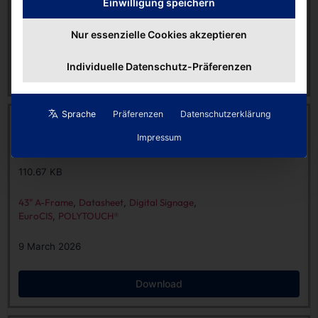
Einwilligung speichern
EuroCIS
,
POLYTOUCH®
Nur essenzielle Cookies akzeptieren
9 March 2026
Individuelle Datenschutz-Präferenzen
Download
Sprache
Präferenzen
Datenschutzerklärung
Datasheet | Digital Signage 43″ A-Frame Battery Case
[EN]
Impressum
11139 downloads
110.67 KB
43" A-Frame
,
Datasheet
,
Digital Signage
,
EuroCIS
,
POLYTOUCH®
9 March 2026
Download