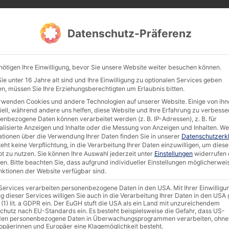
Products
Documentation & Software
Compan
Datenschutz-Präferenz
nötigen Ihre Einwilligung, bevor Sie unsere Website weiter besuchen können.
e unter 16 Jahre alt sind und Ihre Einwilligung zu optionalen Services geben
n, müssen Sie Ihre Erziehungsberechtigten um Erlaubnis bitten.
Search 
rwenden Cookies und andere Technologien auf unserer Website. Einige von ihn
iell, während andere uns helfen, diese Website und Ihre Erfahrung zu verbesse
Firmware
Certifications
Success Stories
AKHET
enbezogene Daten können verarbeitet werden (z. B. IP-Adressen), z. B. für
alisierte Anzeigen und Inhalte oder die Messung von Anzeigen und Inhalten.
We
ationen über die Verwendung Ihrer Daten finden Sie in unserer
Datenschutzerk
eht keine Verpflichtung, in die Verarbeitung Ihrer Daten einzuwilligen, um diese
t zu nutzen.
Sie können Ihre Auswahl jederzeit unter
Einstellungen
widerrufen 
en.
Bitte beachten Sie, dass aufgrund individueller Einstellungen möglicherwei
Search:
unktionen der Website verfügbar sind.
 Services verarbeiten personenbezogene Daten in den USA. Mit Ihrer Einwilligu
g dieser Services willigen Sie auch in die Verarbeitung Ihrer Daten in den US
Categories
Update Dat
 (1) lit. a GDPR ein. Der EuGH stuft die USA als ein Land mit unzureichendem
chutz nach EU-Standards ein. Es besteht beispielsweise die Gefahr, dass US-
atasheet
,
Interactive Kiosk
,
POLYTOUCH®
,
en personenbezogene Daten in Überwachungsprogrammen verarbeiten, ohne
18 March 2025
ropäerinnen und Europäer eine Klagemöglichkeit besteht.
SyCO
,
Self Checkout