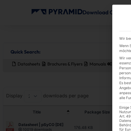
Download Center
Wir be
Wenn Si
möchte
Quick Search:
Wir ve
essenz
Datasheets
Brochures & Flyers
Manuals
Driver
Person
person
Inform
Es best
Angebo
anpass
Display
downloads per page
alle F
Einige
Title
Package Size
Nutzun
Art. 49
Datens
Datasheet | pSyCO [DE]
D
Behörd
176.48 KB
10019 downloads
für Eu
p