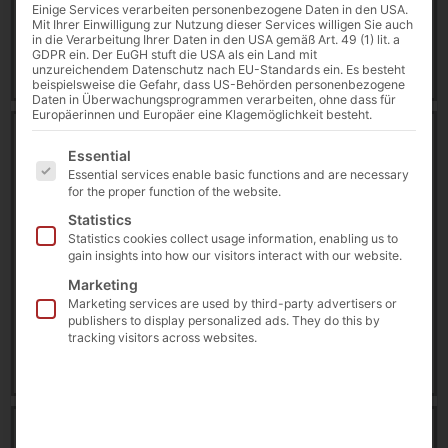
Einige Services verarbeiten personenbezogene Daten in den USA.
26 February 2026
Mit Ihrer Einwilligung zur Nutzung dieser Services willigen Sie auch
in die Verarbeitung Ihrer Daten in den USA gemäß Art. 49 (1) lit. a
GDPR ein. Der EuGH stuft die USA als ein Land mit
Download
unzureichendem Datenschutz nach EU-Standards ein. Es besteht
beispielsweise die Gefahr, dass US-Behörden personenbezogene
Daten in Überwachungsprogrammen verarbeiten, ohne dass für
Europäerinnen und Europäer eine Klagemöglichkeit besteht.
Case Study: Touch-PCs in rauen
Es folgt eine Liste der Service-Gruppen, für die eine E
Produktionsumgebungen das Shopfloormanagement
Essential
[DE]
Essential services enable basic functions and are necessary
11472 downloads
for the proper function of the website.
Statistics
239.72 KB
Statistics cookies collect usage information, enabling us to
gain insights into how our visitors interact with our website.
faytech®
,
Success Story
,
Touch PC
Marketing
Marketing services are used by third-party advertisers or
26 February 2026
publishers to display personalized ads. They do this by
tracking visitors across websites.
Download
Datasheet | 10.1″ Industrial Tablet IP65
12688 downloads