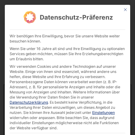
This bu
Download Center
Datenschutz-Präferenz
Wir benötigen Ihre Einwilligung, bevor Sie unsere Website weiter
besuchen können.
Wenn Sie unter 16 Jahre alt sind und Ihre Einwilligung zu optionalen
Services geben möchten, müssen Sie Ihre Erziehungsberechtigten
um Erlaubnis bitten.
Display
downloads per page
Wir verwenden Cookies und andere Technologien auf unserer
Website. Einige von ihnen sind essenziell, während andere uns
Reset Filter
Search:
helfen, diese Website und Ihre Erfahrung zu verbessern.
Personenbezogene Daten können verarbeitet werden (z. B. IP-
Adressen), z. B. für personalisierte Anzeigen und Inhalte oder die
Case Study: Touch PCs for shop floor management in
Messung von Anzeigen und Inhalten.
Weitere Informationen über
harsh production environments [EN]
die Verwendung Ihrer Daten finden Sie in unserer
11495 downloads
Datenschutzerklärung
.
Es besteht keine Verpflichtung, in die
Verarbeitung Ihrer Daten einzuwilligen, um dieses Angebot zu
nutzen.
Sie können Ihre Auswahl jederzeit unter
Einstellungen
239.72 KB
widerrufen oder anpassen.
Bitte beachten Sie, dass aufgrund
individueller Einstellungen möglicherweise nicht alle Funktionen
faytech®
,
Success Story
,
Touch PC
der Website verfügbar sind.