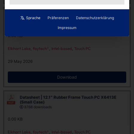
Datasheet | 10″ Rubber Frame Touch PC X6413E
Sprache
Präferenzen
Datenschutzerklärung
(Small Case)
9053 downloads
Impressum
0.00 KB
Elkhart Lake
,
faytech®
,
Intel-based
,
Touch PC
29 May 2026
Download
Datasheet | 12.1″ Rubber Frame Touch PC X6413E
(Small Case)
8768 downloads
0.00 KB
Elkhart Lake
,
faytech®
,
Intel-based
,
Touch PC