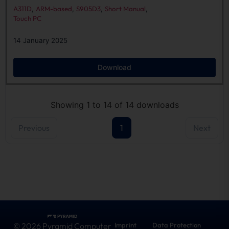
A311D
,
ARM-based
,
S905D3
,
Short Manual
,
Touch PC
14 January 2025
Download
Showing 1 to 14 of 14 downloads
Previous
1
Next
© 2026 Pyramid Computer
Imprint
Data Protection