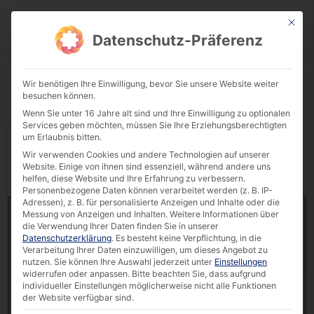
This bu
Download Center
Datenschutz-Präferenz
Wir benötigen Ihre Einwilligung, bevor Sie unsere Website weiter
besuchen können.
Wenn Sie unter 16 Jahre alt sind und Ihre Einwilligung zu optionalen
Services geben möchten, müssen Sie Ihre Erziehungsberechtigten
um Erlaubnis bitten.
Display
downloads per page
Wir verwenden Cookies und andere Technologien auf unserer
Website. Einige von ihnen sind essenziell, während andere uns
Reset Filter
Search:
helfen, diese Website und Ihre Erfahrung zu verbessern.
Personenbezogene Daten können verarbeitet werden (z. B. IP-
Adressen), z. B. für personalisierte Anzeigen und Inhalte oder die
Datasheet | 10.1″ Rubber Frame ARM Touch PC A311D
Messung von Anzeigen und Inhalten.
Weitere Informationen über
Premium
die Verwendung Ihrer Daten finden Sie in unserer
10131 downloads
Datenschutzerklärung
.
Es besteht keine Verpflichtung, in die
Verarbeitung Ihrer Daten einzuwilligen, um dieses Angebot zu
nutzen.
Sie können Ihre Auswahl jederzeit unter
Einstellungen
0.00 KB
widerrufen oder anpassen.
Bitte beachten Sie, dass aufgrund
individueller Einstellungen möglicherweise nicht alle Funktionen
A311D
,
ARM-based
,
Datasheet
,
Touch PC
der Website verfügbar sind.