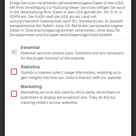
Einige Services verarbeiten personenbezogene Daten in den USA.
29 May 2026
Mit Ihrer Einwilligung zur Nutzung dieser Services willigen Sie auch
in die Verarbeitung Ihrer Daten in den USA gemäß Art. 49 (1) lit. a
GDPR ein. Der EuGH stuft die USA als ein Land mit
Download
unzureichendem Datenschutz nach EU-Standards ein. Es besteht
beispielsweise die Gefahr, dass US-Behörden personenbezogene
Daten in Überwachungsprogrammen verarbeiten, ohne dass für
Europäerinnen und Europäer eine Klagemöglichkeit besteht.
Datasheet | 10″ Rubber Frame ARM Touch PC A311D
Es folgt eine Liste der Service-Gruppen, für die eine E
Premium
Essential
10110 downloads
Essential services enable basic functions and are necessary
for the proper function of the website.
0.00 KB
Statistics
Statistics cookies collect usage information, enabling us to
A311D
,
ARM-based
,
Datasheet
,
Touch PC
gain insights into how our visitors interact with our website.
Marketing
29 May 2026
Marketing services are used by third-party advertisers or
publishers to display personalized ads. They do this by
tracking visitors across websites.
Download
Datasheet | 13.3″ Rubber Frame ARM Touch PC A311D
Premium
8938 downloads