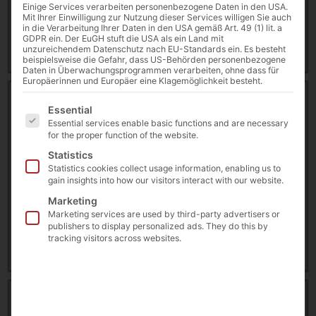
Einige Services verarbeiten personenbezogene Daten in den USA.
7 August 2026
Mit Ihrer Einwilligung zur Nutzung dieser Services willigen Sie auch
in die Verarbeitung Ihrer Daten in den USA gemäß Art. 49 (1) lit. a
GDPR ein. Der EuGH stuft die USA als ein Land mit
Download
unzureichendem Datenschutz nach EU-Standards ein. Es besteht
beispielsweise die Gefahr, dass US-Behörden personenbezogene
Daten in Überwachungsprogrammen verarbeiten, ohne dass für
Europäerinnen und Europäer eine Klagemöglichkeit besteht.
Datasheet | FLEX21.5 [EN]
Es folgt eine Liste der Service-Gruppen, für die eine E
4601 downloads
Essential
Essential services enable basic functions and are necessary
for the proper function of the website.
370.37 KB
Statistics
Datasheet
,
EuroCIS
,
FLEX
,
Interactive Kiosk
,
Statistics cookies collect usage information, enabling us to
POLYTOUCH®
gain insights into how our visitors interact with our website.
Marketing
10 February 2026
Marketing services are used by third-party advertisers or
publishers to display personalized ads. They do this by
tracking visitors across websites.
Download
Datasheet | FLEX21.5 Check-In Pro [DE]
12184 downloads