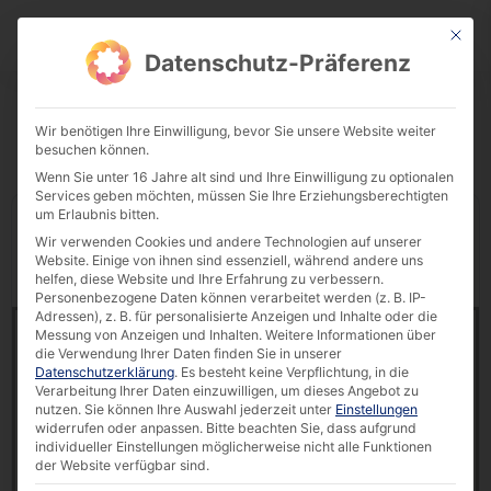
This bu
Download Center
Datenschutz-Präferenz
Wir benötigen Ihre Einwilligung, bevor Sie unsere Website weiter
besuchen können.
Wenn Sie unter 16 Jahre alt sind und Ihre Einwilligung zu optionalen
Services geben möchten, müssen Sie Ihre Erziehungsberechtigten
um Erlaubnis bitten.
Display
downloads per page
Wir verwenden Cookies und andere Technologien auf unserer
Website. Einige von ihnen sind essenziell, während andere uns
Reset Filter
Search:
helfen, diese Website und Ihre Erfahrung zu verbessern.
Personenbezogene Daten können verarbeitet werden (z. B. IP-
Adressen), z. B. für personalisierte Anzeigen und Inhalte oder die
Datasheet | FLEX 21.5 Healthcare [DE]
Messung von Anzeigen und Inhalten.
Weitere Informationen über
12166 downloads
die Verwendung Ihrer Daten finden Sie in unserer
Datenschutzerklärung
.
Es besteht keine Verpflichtung, in die
Verarbeitung Ihrer Daten einzuwilligen, um dieses Angebot zu
1.34 MB
nutzen.
Sie können Ihre Auswahl jederzeit unter
Einstellungen
widerrufen oder anpassen.
Bitte beachten Sie, dass aufgrund
Datasheet
,
FLEX
,
Healthcare
,
Interactive Kiosk
,
individueller Einstellungen möglicherweise nicht alle Funktionen
POLYTOUCH®
der Website verfügbar sind.