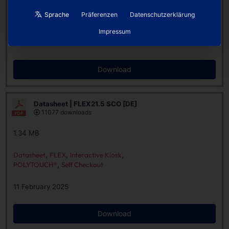
Datasheet
,
EuroCIS
,
FLEX
,
Interactive Kiosk
,
Sprache
Präferenzen
Datenschutzerklärung
POLYTOUCH®
Impressum
22 April 2025
Download
Datasheet | FLEX21.5 SCO [DE]
11077 downloads
1.34 MB
Datasheet
,
FLEX
,
Interactive Kiosk
,
POLYTOUCH®
,
Self Checkout
11 February 2025
Download