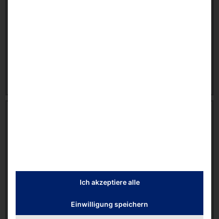
3.11 MB
Brochures & Flyers
,
Healthcare
,
POLYTOUCH®
6 August 2026
Download
Brochure | Selfservice-Technologies for Medical
Practice [EN]
16751 downloads
3.04 MB
Brochures & Flyers
,
Healthcare
,
POLYTOUCH®
Ich akzeptiere alle
6 August 2026
Einwilligung speichern
Download