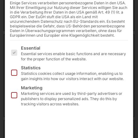
Einige Services verarbeiten personenbezogene Daten in den USA.
6 August 2026
Mit Ihrer Einwilligung zur Nutzung dieser Services willigen Sie auch
in die Verarbeitung Ihrer Daten in den USA gemäß Art. 49 (1) lit. a
GDPR ein. Der EuGH stuft die USA als ein Land mit
Download
unzureichendem Datenschutz nach EU-Standards ein. Es besteht
beispielsweise die Gefahr, dass US-Behörden personenbezogene
Daten in Überwachungsprogrammen verarbeiten, ohne dass für
Europäerinnen und Europäer eine Klagemöglichkeit besteht.
Brochure | Selfservice-Technologien für
Es folgt eine Liste der Service-Gruppen, für die eine E
Krankenhäuser [DE]
Essential
18832 downloads
Essential services enable basic functions and are necessary
for the proper function of the website.
5.72 MB
Statistics
Statistics cookies collect usage information, enabling us to
Brochures & Flyers
,
Healthcare
,
POLYTOUCH®
gain insights into how our visitors interact with our website.
Marketing
6 August 2026
Marketing services are used by third-party advertisers or
publishers to display personalized ads. They do this by
tracking visitors across websites.
Download
Brochure | Selfservice-Technologien für Praxen [DE]
17716 downloads