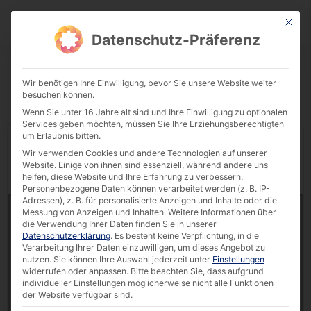
This bu
Download Center
Datenschutz-Präferenz
Wir benötigen Ihre Einwilligung, bevor Sie unsere Website weiter
besuchen können.
Wenn Sie unter 16 Jahre alt sind und Ihre Einwilligung zu optionalen
Services geben möchten, müssen Sie Ihre Erziehungsberechtigten
um Erlaubnis bitten.
Display
downloads per page
Wir verwenden Cookies und andere Technologien auf unserer
Website. Einige von ihnen sind essenziell, während andere uns
Reset Filter
Search:
helfen, diese Website und Ihre Erfahrung zu verbessern.
Personenbezogene Daten können verarbeitet werden (z. B. IP-
Adressen), z. B. für personalisierte Anzeigen und Inhalte oder die
Brochure | Self-Service-Technologies for Hospitals
Messung von Anzeigen und Inhalten.
Weitere Informationen über
[EN]
die Verwendung Ihrer Daten finden Sie in unserer
18399 downloads
Datenschutzerklärung
.
Es besteht keine Verpflichtung, in die
Verarbeitung Ihrer Daten einzuwilligen, um dieses Angebot zu
nutzen.
Sie können Ihre Auswahl jederzeit unter
Einstellungen
5.15 MB
widerrufen oder anpassen.
Bitte beachten Sie, dass aufgrund
individueller Einstellungen möglicherweise nicht alle Funktionen
Brochures & Flyers
,
Healthcare
,
POLYTOUCH®
der Website verfügbar sind.