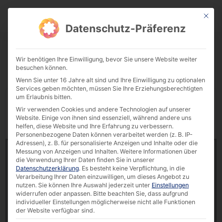
This bu
Download Center
Datenschutz-Präferenz
Wir benötigen Ihre Einwilligung, bevor Sie unsere Website weiter
besuchen können.
Wenn Sie unter 16 Jahre alt sind und Ihre Einwilligung zu optionalen
Services geben möchten, müssen Sie Ihre Erziehungsberechtigten
um Erlaubnis bitten.
Display
downloads per page
Wir verwenden Cookies und andere Technologien auf unserer
Website. Einige von ihnen sind essenziell, während andere uns
Reset Filter
Search:
helfen, diese Website und Ihre Erfahrung zu verbessern.
Personenbezogene Daten können verarbeitet werden (z. B. IP-
Adressen), z. B. für personalisierte Anzeigen und Inhalte oder die
Datasheet | CURVE 32″ SIM card kiosk
Messung von Anzeigen und Inhalten.
Weitere Informationen über
13627 downloads
die Verwendung Ihrer Daten finden Sie in unserer
Datenschutzerklärung
.
Es besteht keine Verpflichtung, in die
Verarbeitung Ihrer Daten einzuwilligen, um dieses Angebot zu
766.07 KB
nutzen.
Sie können Ihre Auswahl jederzeit unter
Einstellungen
widerrufen oder anpassen.
Bitte beachten Sie, dass aufgrund
CURVE
,
Datasheet
,
Interactive Kiosk
,
individueller Einstellungen möglicherweise nicht alle Funktionen
POLYTOUCH®
der Website verfügbar sind.