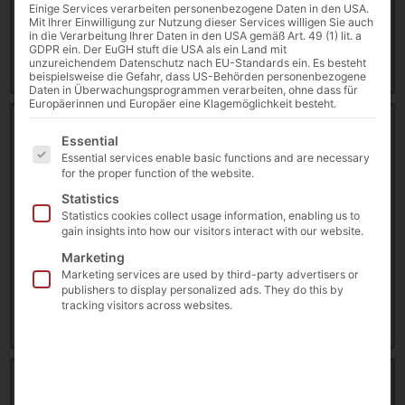
Einige Services verarbeiten personenbezogene Daten in den USA.
11 February 2025
Mit Ihrer Einwilligung zur Nutzung dieser Services willigen Sie auch
in die Verarbeitung Ihrer Daten in den USA gemäß Art. 49 (1) lit. a
GDPR ein. Der EuGH stuft die USA als ein Land mit
Download
unzureichendem Datenschutz nach EU-Standards ein. Es besteht
beispielsweise die Gefahr, dass US-Behörden personenbezogene
Daten in Überwachungsprogrammen verarbeiten, ohne dass für
Europäerinnen und Europäer eine Klagemöglichkeit besteht.
Datasheet | 55″ Digital Signage [DE]
Es folgt eine Liste der Service-Gruppen, für die eine E
10316 downloads
Essential
Essential services enable basic functions and are necessary
for the proper function of the website.
110.67 KB
Statistics
55" Digital Signage
,
Datasheet
,
Digital Signage
,
Statistics cookies collect usage information, enabling us to
EuroCIS
,
POLYTOUCH®
gain insights into how our visitors interact with our website.
Marketing
11 February 2025
Marketing services are used by third-party advertisers or
publishers to display personalized ads. They do this by
tracking visitors across websites.
Download
Datasheet | 55″ Digital Signage [EN]
10610 downloads