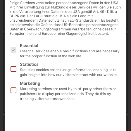
Einige Services verarbeiten personenbezogene Daten in den USA.
26 February 2026
Mit Ihrer Einwilligung zur Nutzung dieser Services willigen Sie auch
in die Verarbeitung Ihrer Daten in den USA gemäß Art. 49 (1) lit. a
GDPR ein. Der EuGH stuft die USA als ein Land mit
Download
unzureichendem Datenschutz nach EU-Standards ein. Es besteht
beispielsweise die Gefahr, dass US-Behörden personenbezogene
Daten in Überwachungsprogrammen verarbeiten, ohne dass für
Europäerinnen und Europäer eine Klagemöglichkeit besteht.
Brochure | Industrie PCs & Netzwerk Server [DE]
Es folgt eine Liste der Service-Gruppen, für die eine E
18713 downloads
Essential
Essential services enable basic functions and are necessary
for the proper function of the website.
1.13 MB
Statistics
AKHET®
,
BoxFlex
,
Brochures & Flyers
,
Industrial
Statistics cookies collect usage information, enabling us to
PC
gain insights into how our visitors interact with our website.
Marketing
26 February 2026
Marketing services are used by third-party advertisers or
publishers to display personalized ads. They do this by
tracking visitors across websites.
Download
Case Study: in life science research with AKHET®
Industrie-PCs [EN]