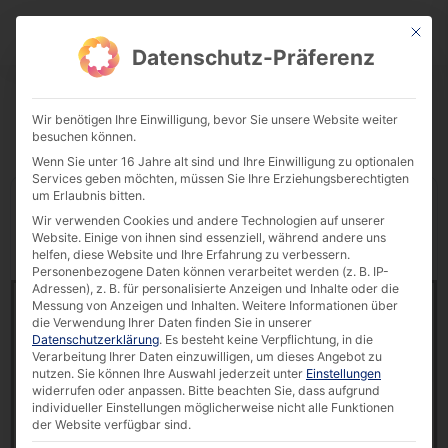
This bu
Download Center
Datenschutz-Präferenz
Wir benötigen Ihre Einwilligung, bevor Sie unsere Website weiter
besuchen können.
Wenn Sie unter 16 Jahre alt sind und Ihre Einwilligung zu optionalen
Services geben möchten, müssen Sie Ihre Erziehungsberechtigten
um Erlaubnis bitten.
Display
downloads per page
Wir verwenden Cookies und andere Technologien auf unserer
Website. Einige von ihnen sind essenziell, während andere uns
Reset Filter
Search:
helfen, diese Website und Ihre Erfahrung zu verbessern.
Personenbezogene Daten können verarbeitet werden (z. B. IP-
Adressen), z. B. für personalisierte Anzeigen und Inhalte oder die
Brochure | Industrial PCs & Network Servers [EN]
Messung von Anzeigen und Inhalten.
Weitere Informationen über
18584 downloads
die Verwendung Ihrer Daten finden Sie in unserer
Datenschutzerklärung
.
Es besteht keine Verpflichtung, in die
Verarbeitung Ihrer Daten einzuwilligen, um dieses Angebot zu
1.11 MB
nutzen.
Sie können Ihre Auswahl jederzeit unter
Einstellungen
widerrufen oder anpassen.
Bitte beachten Sie, dass aufgrund
AKHET®
,
BoxFlex
,
Brochures & Flyers
,
Industrial
individueller Einstellungen möglicherweise nicht alle Funktionen
PC
der Website verfügbar sind.