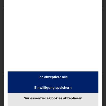
Case Study: Workstations for Controlling Electron
Microscopes [EN]
8223 downloads
213.91 KB
AKHET®
,
Success Story
,
Workstations
26 February 2026
Download
Ich akzeptiere alle
Comparison Chart: AKHET® Performance – AKHET®
Essential [DE]
Einwilligung speichern
9115 downloads
Nur essenzielle Cookies akzeptieren
401.81 KB