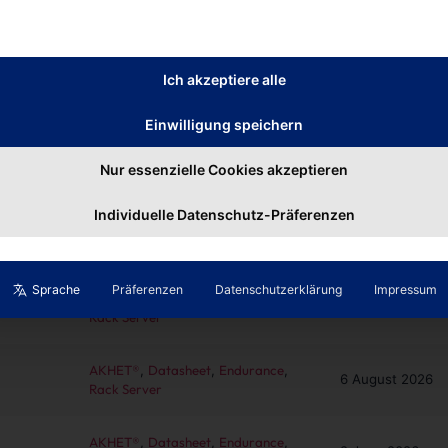
AKHET®
,
Datasheet
,
Endurance
,
30 April 2026
Rack Server
Ich akzeptiere alle
AKHET®
,
Datasheet
,
Endurance
,
6 August 2026
Rack Server
Einwilligung speichern
AKHET®
,
Datasheet
,
Endurance
,
30 April 2026
Nur essenzielle Cookies akzeptieren
Rack Server
Individuelle Datenschutz-Präferenzen
AKHET®
,
Datasheet
,
Endurance
,
6 August 2026
Rack Server
Sprache
Präferenzen
Datenschutzerklärung
Impressum
AKHET®
,
Datasheet
,
Endurance
,
30 April 2026
Rack Server
AKHET®
,
Datasheet
,
Endurance
,
6 August 2026
Rack Server
AKHET®
,
Datasheet
,
Endurance
,