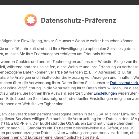
Products
Documentation & Software
Compan
Datenschutz-Präferenz
nötigen Ihre Einwilligung, bevor Sie unsere Website weiter besuchen können.
e unter 16 Jahre alt sind und Ihre Einwilligung zu optionalen Services geben
n, müssen Sie Ihre Erziehungsberechtigten um Erlaubnis bitten.
Search 
rwenden Cookies und andere Technologien auf unserer Website. Einige von ihn
iell, während andere uns helfen, diese Website und Ihre Erfahrung zu verbesse
Firmware
Certifications
Success Stories
AKHET
enbezogene Daten können verarbeitet werden (z. B. IP-Adressen), z. B. für
alisierte Anzeigen und Inhalte oder die Messung von Anzeigen und Inhalten.
We
ationen über die Verwendung Ihrer Daten finden Sie in unserer
Datenschutzerk
eht keine Verpflichtung, in die Verarbeitung Ihrer Daten einzuwilligen, um diese
t zu nutzen.
Sie können Ihre Auswahl jederzeit unter
Einstellungen
widerrufen 
en.
Bitte beachten Sie, dass aufgrund individueller Einstellungen möglicherwei
Search:
unktionen der Website verfügbar sind.
 Services verarbeiten personenbezogene Daten in den USA. Mit Ihrer Einwilligu
 Size
g dieser Services willigen Sie auch in die Verarbeitung Ihrer Daten in den US
Categories
Update Da
 (1) lit. a GDPR ein. Der EuGH stuft die USA als ein Land mit unzureichendem
chutz nach EU-Standards ein. Es besteht beispielsweise die Gefahr, dass US-
AKHET®
,
Datasheet
,
Rack Server
,
en personenbezogene Daten in Überwachungsprogrammen verarbeiten, ohne
22 April 2025
ropäerinnen und Europäer eine Klagemöglichkeit besteht.
VarioFlex