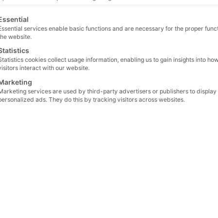
lgt eine Liste der Service-Gruppen, für die eine Einwilligu
Essential
AKHET®
,
Datasheet
,
Rack Server
,
22 April 2025
Essential services enable basic functions and are necessary for the proper funct
VarioFlex
the website.
Statistics
AKHET®
,
Datasheet
,
Endurance
,
Statistics cookies collect usage information, enabling us to gain insights into ho
6 August 2026
Rack Server
visitors interact with our website.
Marketing
Marketing services are used by third-party advertisers or publishers to display
AKHET®
,
Datasheet
,
Endurance
,
30 April 2026
personalized ads. They do this by tracking visitors across websites.
Rack Server
AKHET®
,
Datasheet
,
Endurance
,
6 August 2026
Rack Server
AKHET®
,
Datasheet
,
Endurance
,
30 April 2026
Rack Server
AKHET®
,
Datasheet
,
Endurance
,
6 August 2026
Rack Server