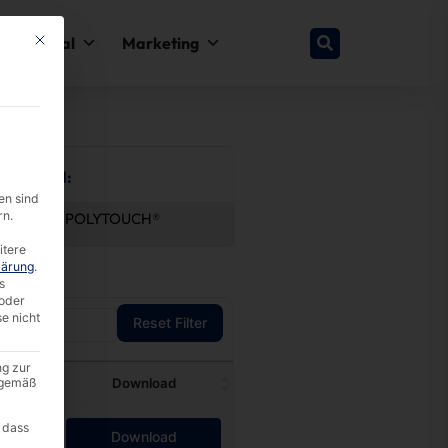
This button closes the dialog. Its functionality is identical to the Nur esse
y & Legal
Marketing
by Brand:
en sind
rn.
®
faytech®
POLYTOUCH®
itere
lärung
.
s
oder
se nicht
Reset Filter
ng zur
A gemäß
te
Download
 dass
Download