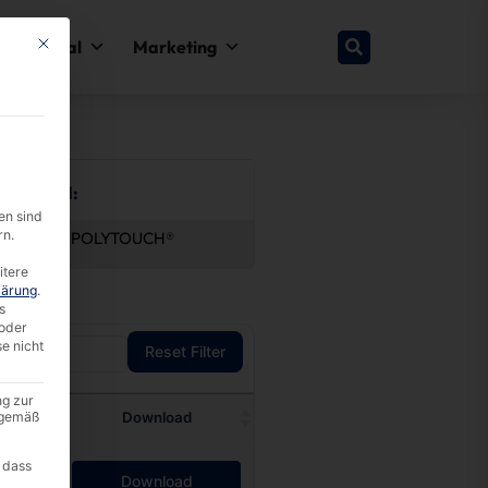
This button closes the dialog. Its functionality is identical to the Nur esse
y & Legal
Marketing
by Brand:
en sind
rn.
®
faytech®
POLYTOUCH®
itere
lärung
.
s
oder
se nicht
Reset Filter
ng zur
A gemäß
te
Download
 dass
6
Download