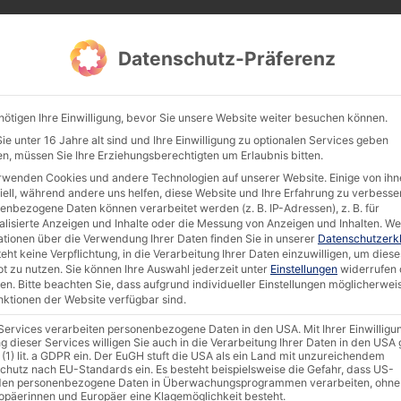
Products
Documentation & Software
Compan
Datenschutz-Präferenz
nötigen Ihre Einwilligung, bevor Sie unsere Website weiter besuchen können.
e unter 16 Jahre alt sind und Ihre Einwilligung zu optionalen Services geben
n, müssen Sie Ihre Erziehungsberechtigten um Erlaubnis bitten.
Search 
rwenden Cookies und andere Technologien auf unserer Website. Einige von ihn
iell, während andere uns helfen, diese Website und Ihre Erfahrung zu verbesse
Firmware
Certifications
Success Stories
AKHET
enbezogene Daten können verarbeitet werden (z. B. IP-Adressen), z. B. für
alisierte Anzeigen und Inhalte oder die Messung von Anzeigen und Inhalten.
We
ationen über die Verwendung Ihrer Daten finden Sie in unserer
Datenschutzerk
eht keine Verpflichtung, in die Verarbeitung Ihrer Daten einzuwilligen, um diese
t zu nutzen.
Sie können Ihre Auswahl jederzeit unter
Einstellungen
widerrufen 
en.
Bitte beachten Sie, dass aufgrund individueller Einstellungen möglicherwei
Search:
unktionen der Website verfügbar sind.
 Services verarbeiten personenbezogene Daten in den USA. Mit Ihrer Einwilligu
g dieser Services willigen Sie auch in die Verarbeitung Ihrer Daten in den US
kage Size
Categories
Update Da
 (1) lit. a GDPR ein. Der EuGH stuft die USA als ein Land mit unzureichendem
chutz nach EU-Standards ein. Es besteht beispielsweise die Gefahr, dass US-
en personenbezogene Daten in Überwachungsprogrammen verarbeiten, ohne
AKHET®
,
Success Story
,
B
26 February 202
ropäerinnen und Europäer eine Klagemöglichkeit besteht.