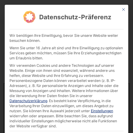
This bu
Download Center
Datenschutz-Präferenz
Wir benötigen Ihre Einwilligung, bevor Sie unsere Website weiter
besuchen können.
Wenn Sie unter 16 Jahre alt sind und Ihre Einwilligung zu optionalen
Services geben möchten, müssen Sie Ihre Erziehungsberechtigten
um Erlaubnis bitten.
Display
downloads per page
Wir verwenden Cookies und andere Technologien auf unserer
Website. Einige von ihnen sind essenziell, während andere uns
Reset Filter
Search:
helfen, diese Website und Ihre Erfahrung zu verbessern.
Personenbezogene Daten können verarbeitet werden (z. B. IP-
Adressen), z. B. für personalisierte Anzeigen und Inhalte oder die
Brochure | Industrial PCs & Network Servers [EN]
Messung von Anzeigen und Inhalten.
Weitere Informationen über
18632 downloads
die Verwendung Ihrer Daten finden Sie in unserer
Datenschutzerklärung
.
Es besteht keine Verpflichtung, in die
Verarbeitung Ihrer Daten einzuwilligen, um dieses Angebot zu
1.11 MB
nutzen.
Sie können Ihre Auswahl jederzeit unter
Einstellungen
widerrufen oder anpassen.
Bitte beachten Sie, dass aufgrund
BoxFlex
,
Brochures & Flyers
individueller Einstellungen möglicherweise nicht alle Funktionen
der Website verfügbar sind.
6 August 2026