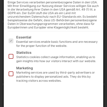
Einige Services verarbeiten personenbezogene Daten in den USA.
Mit Ihrer Einwilligung zur Nutzung dieser Services willigen Sie auch
in die Verarbeitung Ihrer Daten in den USA gemäß Art. 49 (1) lit. a
Download
GDPR ein. Der EuGH stuft die USA als ein Land mit
unzureichendem Datenschutz nach EU-Standards ein. Es besteht
beispielsweise die Gefahr, dass US-Behörden personenbezogene
Daten in Überwachungsprogrammen verarbeiten, ohne dass für
Europäerinnen und Europäer eine Klagemöglichkeit besteht.
Brochure | Industrie PCs & Netzwerk Server [DE]
18777 downloads
Es folgt eine Liste der Service-Gruppen, für die eine E
Essential
Essential services enable basic functions and are necessary
1.13 MB
for the proper function of the website.
BoxFlex
,
Brochures & Flyers
Statistics
Statistics cookies collect usage information, enabling us to
gain insights into how our visitors interact with our website.
6 August 2026
Marketing
Marketing services are used by third-party advertisers or
Download
publishers to display personalized ads. They do this by
tracking visitors across websites.
Case Study: Security for Operational Technology [EN]
7839 downloads
154.47 KB