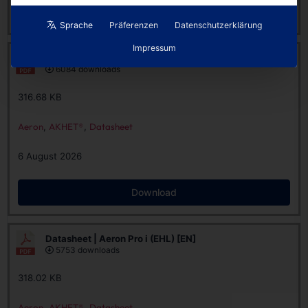
Download
Sprache
Präferenzen
Datenschutzerklärung
Impressum
Datasheet | Aeron Pro i (EHL) [DE]
6084 downloads
316.68 KB
Aeron
,
AKHET®
,
Datasheet
6 August 2026
Download
Datasheet | Aeron Pro i (EHL) [EN]
5753 downloads
318.02 KB
Aeron
,
AKHET®
,
Datasheet