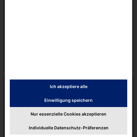
Datasheet | Aeron Lite i [EN]
5553 downloads
614.07 KB
Aeron
,
AKHET®
,
Datasheet
27 February 2026
Download
Datasheet | Aeron Max i [EN]
Ich akzeptiere alle
5563 downloads
603.69 KB
Einwilligung speichern
Aeron
,
AKHET®
,
Datasheet
Nur essenzielle Cookies akzeptieren
27 February 2026
Individuelle Datenschutz-Präferenzen