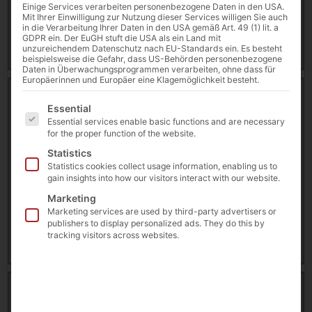
Einige Services verarbeiten personenbezogene Daten in den USA.
3 August 2026
Mit Ihrer Einwilligung zur Nutzung dieser Services willigen Sie auch
in die Verarbeitung Ihrer Daten in den USA gemäß Art. 49 (1) lit. a
GDPR ein. Der EuGH stuft die USA als ein Land mit
Download
unzureichendem Datenschutz nach EU-Standards ein. Es besteht
beispielsweise die Gefahr, dass US-Behörden personenbezogene
Daten in Überwachungsprogrammen verarbeiten, ohne dass für
Europäerinnen und Europäer eine Klagemöglichkeit besteht.
Case Study: Touch PCs for shop floor management in
Es folgt eine Liste der Service-Gruppen, für die eine E
harsh production environments [EN]
Essential
11466 downloads
Essential services enable basic functions and are necessary
for the proper function of the website.
239.72 KB
Statistics
Statistics cookies collect usage information, enabling us to
faytech®
,
Success Story
,
Touch PC
gain insights into how our visitors interact with our website.
Marketing
26 February 2026
Marketing services are used by third-party advertisers or
publishers to display personalized ads. They do this by
tracking visitors across websites.
Download
Case Study: Touch-PCs in rauen
Produktionsumgebungen das Shopfloormanagement
[DE]