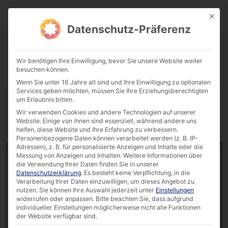
This bu
Download Center
Datenschutz-Präferenz
Wir benötigen Ihre Einwilligung, bevor Sie unsere Website weiter
besuchen können.
Wenn Sie unter 16 Jahre alt sind und Ihre Einwilligung zu optionalen
Services geben möchten, müssen Sie Ihre Erziehungsberechtigten
um Erlaubnis bitten.
Display
downloads per page
Wir verwenden Cookies und andere Technologien auf unserer
Website. Einige von ihnen sind essenziell, während andere uns
Reset Filter
Search:
helfen, diese Website und Ihre Erfahrung zu verbessern.
Personenbezogene Daten können verarbeitet werden (z. B. IP-
Adressen), z. B. für personalisierte Anzeigen und Inhalte oder die
Case Study: faytech® Touch-PC sls HMIs in der
Messung von Anzeigen und Inhalten.
Weitere Informationen über
Produktion von Wallstabe & Schneider [DE]
die Verwendung Ihrer Daten finden Sie in unserer
608 downloads
Datenschutzerklärung
.
Es besteht keine Verpflichtung, in die
Verarbeitung Ihrer Daten einzuwilligen, um dieses Angebot zu
nutzen.
Sie können Ihre Auswahl jederzeit unter
Einstellungen
200.83 KB
widerrufen oder anpassen.
Bitte beachten Sie, dass aufgrund
individueller Einstellungen möglicherweise nicht alle Funktionen
Success Story
,
Touch Monitor
,
Touch PC
der Website verfügbar sind.