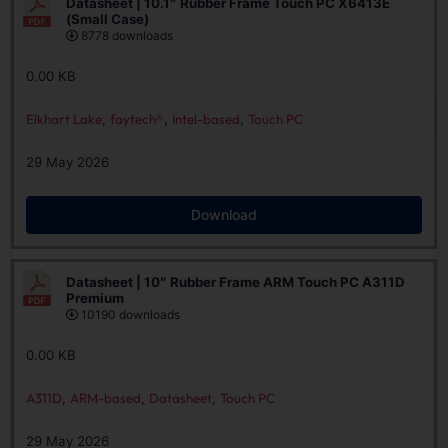
Datasheet | 10.1″ Rubber Frame Touch PC X6413E
(Small Case)
8778 downloads
0.00 KB
Elkhart Lake
,
faytech®
,
Intel-based
,
Touch PC
29 May 2026
Download
Datasheet | 10″ Rubber Frame ARM Touch PC A311D
Premium
10190 downloads
0.00 KB
A311D
,
ARM-based
,
Datasheet
,
Touch PC
29 May 2026