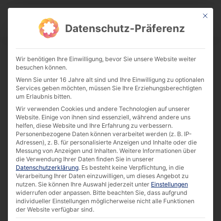
This bu
Download Center
Datenschutz-Präferenz
Wir benötigen Ihre Einwilligung, bevor Sie unsere Website weiter
besuchen können.
Success Story: Obtaining Supplies
Wenn Sie unter 16 Jahre alt sind und Ihre Einwilligung zu optionalen
Around the Clock. Self-Checkout for
Services geben möchten, müssen Sie Ihre Erziehungsberechtigten
Würth [EN]
um Erlaubnis bitten.
Wir verwenden Cookies und andere Technologien auf unserer
Download
Website. Einige von ihnen sind essenziell, während andere uns
helfen, diese Website und Ihre Erfahrung zu verbessern.
Personenbezogene Daten können verarbeitet werden (z. B. IP-
Adressen), z. B. für personalisierte Anzeigen und Inhalte oder die
649.46 KB
5860 downloads
Messung von Anzeigen und Inhalten.
Weitere Informationen über
die Verwendung Ihrer Daten finden Sie in unserer
Datenschutzerklärung
.
Es besteht keine Verpflichtung, in die
Verarbeitung Ihrer Daten einzuwilligen, um dieses Angebot zu
nutzen.
Sie können Ihre Auswahl jederzeit unter
Einstellungen
widerrufen oder anpassen.
Bitte beachten Sie, dass aufgrund
individueller Einstellungen möglicherweise nicht alle Funktionen
der Website verfügbar sind.