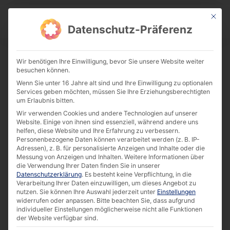
This bu
Download Center
Datenschutz-Präferenz
Wir benötigen Ihre Einwilligung, bevor Sie unsere Website weiter
besuchen können.
Success Story: CLASSIC 32 brings
Wenn Sie unter 16 Jahre alt sind und Ihre Einwilligung zu optionalen
multichannel retailing into the store
Services geben möchten, müssen Sie Ihre Erziehungsberechtigten
[EN]
um Erlaubnis bitten.
Wir verwenden Cookies und andere Technologien auf unserer
Download
Website. Einige von ihnen sind essenziell, während andere uns
helfen, diese Website und Ihre Erfahrung zu verbessern.
Personenbezogene Daten können verarbeitet werden (z. B. IP-
Adressen), z. B. für personalisierte Anzeigen und Inhalte oder die
586.31 KB
5251 downloads
Messung von Anzeigen und Inhalten.
Weitere Informationen über
die Verwendung Ihrer Daten finden Sie in unserer
Datenschutzerklärung
.
Es besteht keine Verpflichtung, in die
Verarbeitung Ihrer Daten einzuwilligen, um dieses Angebot zu
nutzen.
Sie können Ihre Auswahl jederzeit unter
Einstellungen
widerrufen oder anpassen.
Bitte beachten Sie, dass aufgrund
individueller Einstellungen möglicherweise nicht alle Funktionen
der Website verfügbar sind.