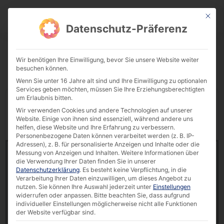
This bu
Download Center
Datenschutz-Präferenz
Wir benötigen Ihre Einwilligung, bevor Sie unsere Website weiter
besuchen können.
Wenn Sie unter 16 Jahre alt sind und Ihre Einwilligung zu optionalen
Services geben möchten, müssen Sie Ihre Erziehungsberechtigten
um Erlaubnis bitten.
Display
downloads per page
Wir verwenden Cookies und andere Technologien auf unserer
Website. Einige von ihnen sind essenziell, während andere uns
Reset Filter
Search:
helfen, diese Website und Ihre Erfahrung zu verbessern.
Personenbezogene Daten können verarbeitet werden (z. B. IP-
Adressen), z. B. für personalisierte Anzeigen und Inhalte oder die
Case Study: faytech® Touch-PC sls HMIs in der
Messung von Anzeigen und Inhalten.
Weitere Informationen über
Produktion von Wallstabe & Schneider [DE]
die Verwendung Ihrer Daten finden Sie in unserer
542 downloads
Datenschutzerklärung
.
Es besteht keine Verpflichtung, in die
Verarbeitung Ihrer Daten einzuwilligen, um dieses Angebot zu
nutzen.
Sie können Ihre Auswahl jederzeit unter
Einstellungen
200.83 KB
widerrufen oder anpassen.
Bitte beachten Sie, dass aufgrund
individueller Einstellungen möglicherweise nicht alle Funktionen
Success Story
,
Touch Monitor
,
Touch PC
der Website verfügbar sind.