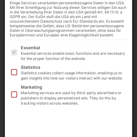
Einige Services verarbeiten personenbezogene Daten in den USA.
3 August 2026
Mit Ihrer Einwilligung zur Nutzung dieser Services willigen Sie auch
in die Verarbeitung Ihrer Daten in den USA gemäß Art. 49 (1) lit. a
GDPR ein. Der EuGH stuft die USA als ein Land mit
Download
unzureichendem Datenschutz nach EU-Standards ein. Es besteht
beispielsweise die Gefahr, dass US-Behörden personenbezogene
Daten in Überwachungsprogrammen verarbeiten, ohne dass für
Europäerinnen und Europäer eine Klagemöglichkeit besteht.
Case Study: Touch PCs for shop floor management in
Es folgt eine Liste der Service-Gruppen, für die eine E
harsh production environments [EN]
Essential
11351 downloads
Essential services enable basic functions and are necessary
for the proper function of the website.
239.72 KB
Statistics
Statistics cookies collect usage information, enabling us to
faytech®
,
Success Story
,
Touch PC
gain insights into how our visitors interact with our website.
Marketing
26 February 2026
Marketing services are used by third-party advertisers or
publishers to display personalized ads. They do this by
tracking visitors across websites.
Download
Case Study: Touch-PCs in rauen
Produktionsumgebungen das Shopfloormanagement
[DE]