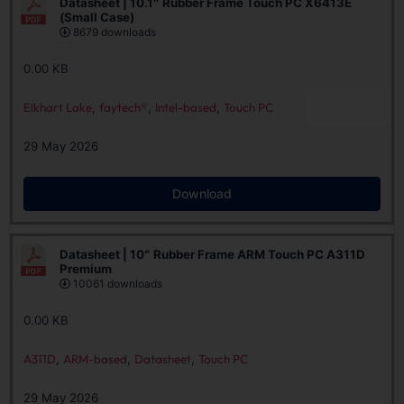
Datasheet | 10.1″ Rubber Frame Touch PC X6413E
(Small Case)
8679 downloads
0.00 KB
Elkhart Lake
,
faytech®
,
Intel-based
,
Touch PC
29 May 2026
Download
Datasheet | 10″ Rubber Frame ARM Touch PC A311D
Premium
10061 downloads
0.00 KB
A311D
,
ARM-based
,
Datasheet
,
Touch PC
29 May 2026