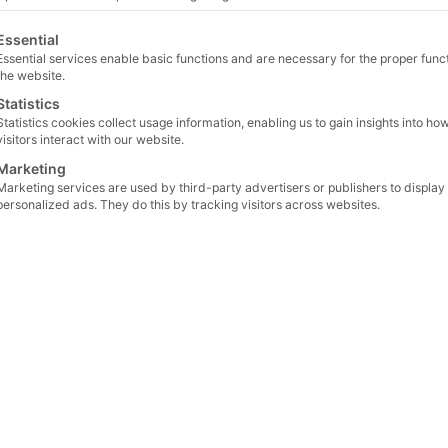
lgt eine Liste der Service-Gruppen, für die eine Einwilligu
Essential
BoxFlex
,
Brochures &
.13 MB
6 August 2026
Essential services enable basic functions and are necessary for the proper funct
Flyers
the website.
Statistics
.89 MB
Brochures & Flyers
26 February 202
Statistics cookies collect usage information, enabling us to gain insights into ho
visitors interact with our website.
Marketing
.87 MB
Brochures & Flyers
26 February 202
Marketing services are used by third-party advertisers or publishers to display
personalized ads. They do this by tracking visitors across websites.
Brochures & Flyers
,
.26 MB
6 August 2026
Gastronomy
,
Markets
Brochures & Flyers
,
.49 MB
6 August 2026
Retail
Brochures & Flyers
,
.36 MB
6 August 2026
Markets
,
Retail
Brochures & Flyers
,
.52 MB
6 August 2026
Markets
,
Retail