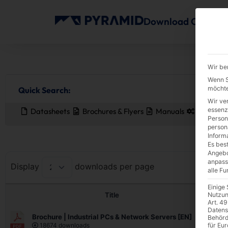
Download Center
Wir be
Wenn Si
möchte
Quick Search:
Wir ve
essenz
Datasheets
Brochures & Flyers
Manuals
Driver
Person
person
Inform
Es best
Angebo
anpass
Display
downloads per page
alle F
Einige
Title
Nutzun
Art. 49
Datens
Brochure | Industrial PCs & Network Servers [EN]
Behörd
1
18674 downloads
für Eu