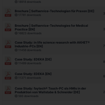
18918 downloads
Brochure | Selfservice-Technologien für Praxen [DE]
3
17781 downloads
Brochure | Selfservice-Technologies for Medical
3
Practice [EN]
16823 downloads
Case Study: in life science research with AKHET®
7
Industrie-PCs [EN]
11456 downloads
Case Study: EDEKA [DE]
8
11489 downloads
Case Study: EDEKA [EN]
8
11371 downloads
Case Study: faytech® Touch-PC sls HMIs in der
2
Produktion von Wallstabe & Schneider [DE]
593 downloads