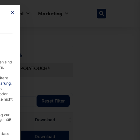
This button closes the dialog. Its functionality is identical to the Nur esse
y & Legal
Marketing
by Brand:
en sind
rn.
®
faytech®
POLYTOUCH®
itere
lärung
.
s
oder
se nicht
Reset Filter
ng zur
A gemäß
te
Download
 dass
Download