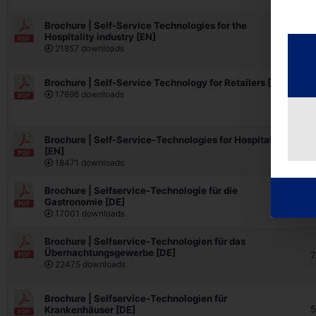
Brochure | Self-Service Technologies for the
Hospitality industry [EN]
7
21857 downloads
Brochure | Self-Service Technology for Retailers [EN]
17696 downloads
6
Brochure | Self-Service-Technologies for Hospitals
5
[EN]
18471 downloads
Brochure | Selfservice-Technologie für die
7
Gastronomie [DE]
17001 downloads
Brochure | Selfservice-Technologien für das
Übernachtungsgewerbe [DE]
7
22475 downloads
Brochure | Selfservice-Technologien für
5
Krankenhäuser [DE]