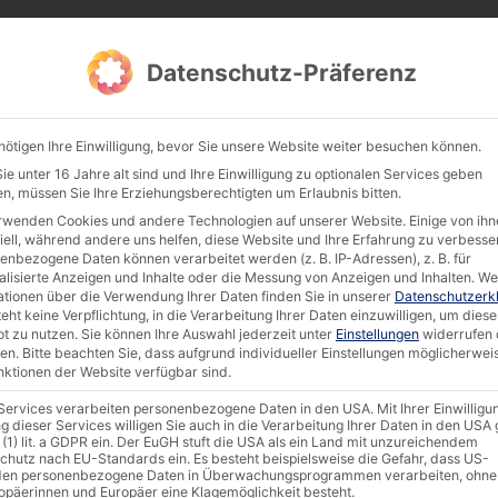
Products
Documentation & Software
Compan
Datenschutz-Präferenz
nötigen Ihre Einwilligung, bevor Sie unsere Website weiter besuchen können.
e unter 16 Jahre alt sind und Ihre Einwilligung zu optionalen Services geben
n, müssen Sie Ihre Erziehungsberechtigten um Erlaubnis bitten.
Search 
rwenden Cookies und andere Technologien auf unserer Website. Einige von ihn
iell, während andere uns helfen, diese Website und Ihre Erfahrung zu verbesse
Firmware
Certifications
Success Stories
AKHET
enbezogene Daten können verarbeitet werden (z. B. IP-Adressen), z. B. für
alisierte Anzeigen und Inhalte oder die Messung von Anzeigen und Inhalten.
We
ationen über die Verwendung Ihrer Daten finden Sie in unserer
Datenschutzerk
eht keine Verpflichtung, in die Verarbeitung Ihrer Daten einzuwilligen, um diese
t zu nutzen.
Sie können Ihre Auswahl jederzeit unter
Einstellungen
widerrufen 
en.
Bitte beachten Sie, dass aufgrund individueller Einstellungen möglicherwei
Search:
unktionen der Website verfügbar sind.
 Services verarbeiten personenbezogene Daten in den USA. Mit Ihrer Einwilligu
g dieser Services willigen Sie auch in die Verarbeitung Ihrer Daten in den US
Package Size
Categories
Update Da
 (1) lit. a GDPR ein. Der EuGH stuft die USA als ein Land mit unzureichendem
chutz nach EU-Standards ein. Es besteht beispielsweise die Gefahr, dass US-
BoxFlex
,
Brochures &
en personenbezogene Daten in Überwachungsprogrammen verarbeiten, ohne
.11 MB
6 August 2026
ropäerinnen und Europäer eine Klagemöglichkeit besteht.
Flyers