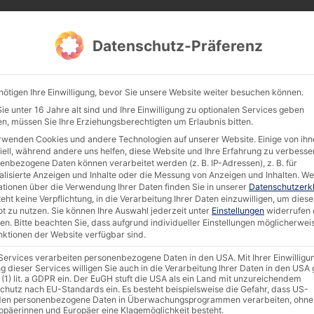
Datenschutz-Präferenz
Products
Documentation & Software
Compan
nötigen Ihre Einwilligung, bevor Sie unsere Website weiter besuchen können.
e unter 16 Jahre alt sind und Ihre Einwilligung zu optionalen Services geben
n, müssen Sie Ihre Erziehungsberechtigten um Erlaubnis bitten.
rwenden Cookies und andere Technologien auf unserer Website. Einige von ihn
| The perfect industrial PC! What makes the difference?
iell, während andere uns helfen, diese Website und Ihre Erfahrung zu verbesse
enbezogene Daten können verarbeitet werden (z. B. IP-Adressen), z. B. für
alisierte Anzeigen und Inhalte oder die Messung von Anzeigen und Inhalten.
We
ationen über die Verwendung Ihrer Daten finden Sie in unserer
Datenschutzerk
eht keine Verpflichtung, in die Verarbeitung Ihrer Daten einzuwilligen, um diese
t zu nutzen.
Sie können Ihre Auswahl jederzeit unter
Einstellungen
widerrufen 
en.
Bitte beachten Sie, dass aufgrund individueller Einstellungen möglicherwei
unktionen der Website verfügbar sind.
 Services verarbeiten personenbezogene Daten in den USA. Mit Ihrer Einwilligu
g dieser Services willigen Sie auch in die Verarbeitung Ihrer Daten in den US
 (1) lit. a GDPR ein. Der EuGH stuft die USA als ein Land mit unzureichendem
chutz nach EU-Standards ein. Es besteht beispielsweise die Gefahr, dass US-
en personenbezogene Daten in Überwachungsprogrammen verarbeiten, ohne
ropäerinnen und Europäer eine Klagemöglichkeit besteht.