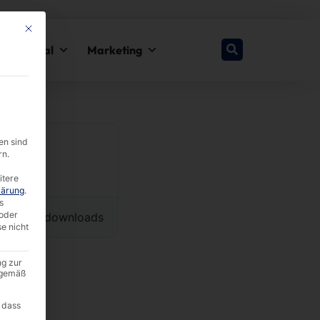
This button closes the dialog. Its functionality is identical to the Nur esse
y & Legal
Marketing
en sind
rn.
itere
lärung
.
s
oder
5877 downloads
se nicht
ng zur
A gemäß
 dass