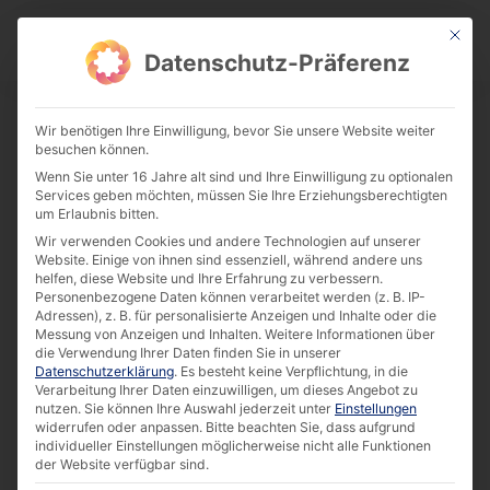
This bu
Download Center
Datenschutz-Präferenz
Wir benötigen Ihre Einwilligung, bevor Sie unsere Website weiter
besuchen können.
Success Story: Qualitätssicherung
Wenn Sie unter 16 Jahre alt sind und Ihre Einwilligung zu optionalen
durch Machine Vision[DE]
Services geben möchten, müssen Sie Ihre Erziehungsberechtigten
um Erlaubnis bitten.
Download
Wir verwenden Cookies und andere Technologien auf unserer
Website. Einige von ihnen sind essenziell, während andere uns
helfen, diese Website und Ihre Erfahrung zu verbessern.
212.96 KB
6675 downloads
Personenbezogene Daten können verarbeitet werden (z. B. IP-
Adressen), z. B. für personalisierte Anzeigen und Inhalte oder die
Messung von Anzeigen und Inhalten.
Weitere Informationen über
die Verwendung Ihrer Daten finden Sie in unserer
Datenschutzerklärung
.
Es besteht keine Verpflichtung, in die
Verarbeitung Ihrer Daten einzuwilligen, um dieses Angebot zu
nutzen.
Sie können Ihre Auswahl jederzeit unter
Einstellungen
widerrufen oder anpassen.
Bitte beachten Sie, dass aufgrund
individueller Einstellungen möglicherweise nicht alle Funktionen
der Website verfügbar sind.