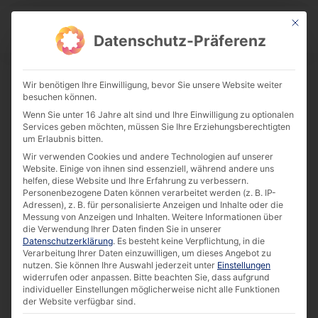
This bu
Download Center
Datenschutz-Präferenz
Wir benötigen Ihre Einwilligung, bevor Sie unsere Website weiter
besuchen können.
Success Story: Notify and Locate Guests
Wenn Sie unter 16 Jahre alt sind und Ihre Einwilligung zu optionalen
Efficiently [EN]
Services geben möchten, müssen Sie Ihre Erziehungsberechtigten
um Erlaubnis bitten.
Download
Wir verwenden Cookies und andere Technologien auf unserer
Website. Einige von ihnen sind essenziell, während andere uns
helfen, diese Website und Ihre Erfahrung zu verbessern.
814.86 KB
7305 downloads
Personenbezogene Daten können verarbeitet werden (z. B. IP-
Adressen), z. B. für personalisierte Anzeigen und Inhalte oder die
Messung von Anzeigen und Inhalten.
Weitere Informationen über
die Verwendung Ihrer Daten finden Sie in unserer
Datenschutzerklärung
.
Es besteht keine Verpflichtung, in die
Verarbeitung Ihrer Daten einzuwilligen, um dieses Angebot zu
nutzen.
Sie können Ihre Auswahl jederzeit unter
Einstellungen
widerrufen oder anpassen.
Bitte beachten Sie, dass aufgrund
individueller Einstellungen möglicherweise nicht alle Funktionen
der Website verfügbar sind.