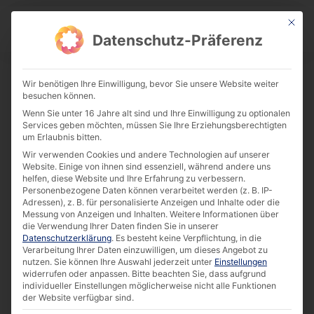
This bu
Download Center
Datenschutz-Präferenz
Wir benötigen Ihre Einwilligung, bevor Sie unsere Website weiter
besuchen können.
Brochure | Self Service Technology for
Wenn Sie unter 16 Jahre alt sind und Ihre Einwilligung zu optionalen
Restaurants [EN]
Services geben möchten, müssen Sie Ihre Erziehungsberechtigten
um Erlaubnis bitten.
Download
Wir verwenden Cookies und andere Technologien auf unserer
Website. Einige von ihnen sind essenziell, während andere uns
helfen, diese Website und Ihre Erfahrung zu verbessern.
7.26 MB
16508 downloads
Personenbezogene Daten können verarbeitet werden (z. B. IP-
Adressen), z. B. für personalisierte Anzeigen und Inhalte oder die
Messung von Anzeigen und Inhalten.
Weitere Informationen über
die Verwendung Ihrer Daten finden Sie in unserer
Datenschutzerklärung
.
Es besteht keine Verpflichtung, in die
Verarbeitung Ihrer Daten einzuwilligen, um dieses Angebot zu
nutzen.
Sie können Ihre Auswahl jederzeit unter
Einstellungen
widerrufen oder anpassen.
Bitte beachten Sie, dass aufgrund
individueller Einstellungen möglicherweise nicht alle Funktionen
der Website verfügbar sind.