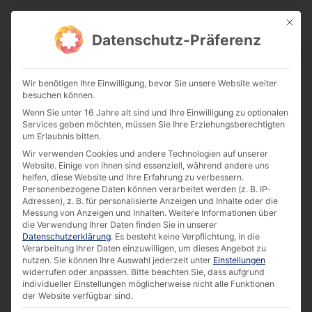
This bu
Download Center
Datenschutz-Präferenz
Wir benötigen Ihre Einwilligung, bevor Sie unsere Website weiter
besuchen können.
Success Story: Self Checkout for Aversi
Wenn Sie unter 16 Jahre alt sind und Ihre Einwilligung zu optionalen
Pharmarcy [EN]
Services geben möchten, müssen Sie Ihre Erziehungsberechtigten
um Erlaubnis bitten.
Download
Wir verwenden Cookies und andere Technologien auf unserer
Website. Einige von ihnen sind essenziell, während andere uns
helfen, diese Website und Ihre Erfahrung zu verbessern.
303.46 KB
12235 downloads
Personenbezogene Daten können verarbeitet werden (z. B. IP-
Adressen), z. B. für personalisierte Anzeigen und Inhalte oder die
Messung von Anzeigen und Inhalten.
Weitere Informationen über
die Verwendung Ihrer Daten finden Sie in unserer
Datenschutzerklärung
.
Es besteht keine Verpflichtung, in die
Verarbeitung Ihrer Daten einzuwilligen, um dieses Angebot zu
nutzen.
Sie können Ihre Auswahl jederzeit unter
Einstellungen
widerrufen oder anpassen.
Bitte beachten Sie, dass aufgrund
individueller Einstellungen möglicherweise nicht alle Funktionen
der Website verfügbar sind.