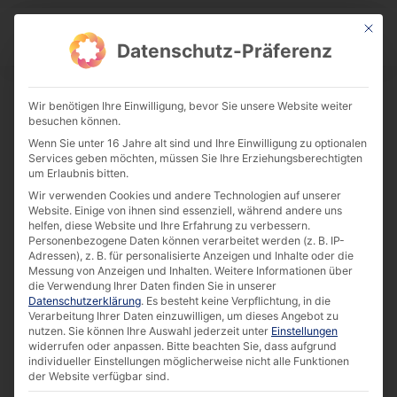
This bu
Download Center
Datenschutz-Präferenz
Wir benötigen Ihre Einwilligung, bevor Sie unsere Website weiter
besuchen können.
Flyer | Self-Ordering Solutions [EN]
Wenn Sie unter 16 Jahre alt sind und Ihre Einwilligung zu optionalen
Download
Services geben möchten, müssen Sie Ihre Erziehungsberechtigten
um Erlaubnis bitten.
Wir verwenden Cookies und andere Technologien auf unserer
Website. Einige von ihnen sind essenziell, während andere uns
680.56 KB
8991 downloads
helfen, diese Website und Ihre Erfahrung zu verbessern.
Personenbezogene Daten können verarbeitet werden (z. B. IP-
Adressen), z. B. für personalisierte Anzeigen und Inhalte oder die
Messung von Anzeigen und Inhalten.
Weitere Informationen über
die Verwendung Ihrer Daten finden Sie in unserer
Datenschutzerklärung
.
Es besteht keine Verpflichtung, in die
Verarbeitung Ihrer Daten einzuwilligen, um dieses Angebot zu
nutzen.
Sie können Ihre Auswahl jederzeit unter
Einstellungen
widerrufen oder anpassen.
Bitte beachten Sie, dass aufgrund
individueller Einstellungen möglicherweise nicht alle Funktionen
der Website verfügbar sind.