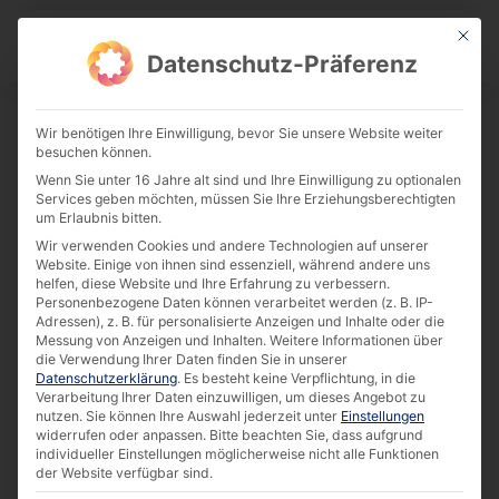
This bu
Download Center
Datenschutz-Präferenz
Wir benötigen Ihre Einwilligung, bevor Sie unsere Website weiter
besuchen können.
Flyer | Self-Checkout Solutions [EN]
Wenn Sie unter 16 Jahre alt sind und Ihre Einwilligung zu optionalen
Download
Services geben möchten, müssen Sie Ihre Erziehungsberechtigten
um Erlaubnis bitten.
Wir verwenden Cookies und andere Technologien auf unserer
Website. Einige von ihnen sind essenziell, während andere uns
691.77 KB
10109 downloads
helfen, diese Website und Ihre Erfahrung zu verbessern.
Personenbezogene Daten können verarbeitet werden (z. B. IP-
Adressen), z. B. für personalisierte Anzeigen und Inhalte oder die
Messung von Anzeigen und Inhalten.
Weitere Informationen über
die Verwendung Ihrer Daten finden Sie in unserer
Datenschutzerklärung
.
Es besteht keine Verpflichtung, in die
Verarbeitung Ihrer Daten einzuwilligen, um dieses Angebot zu
nutzen.
Sie können Ihre Auswahl jederzeit unter
Einstellungen
widerrufen oder anpassen.
Bitte beachten Sie, dass aufgrund
individueller Einstellungen möglicherweise nicht alle Funktionen
der Website verfügbar sind.