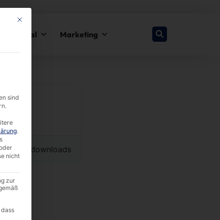
This button closes the dialog. Its functionality is identical to the Nur esse
y & Legal
Marketing
en sind
rn.
itere
lärung
.
s
oder
6028 downloads
se nicht
ng zur
A gemäß
 dass