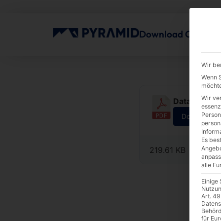
Download Center
Wir be
Wenn Si
möchte
Wir ve
Datasheet |
essenz
Person
Download
person
Inform
Es best
Angebo
219.61 KB
anpass
alle F
Einige
Nutzun
Art. 49
Datens
Behörd
für Eu