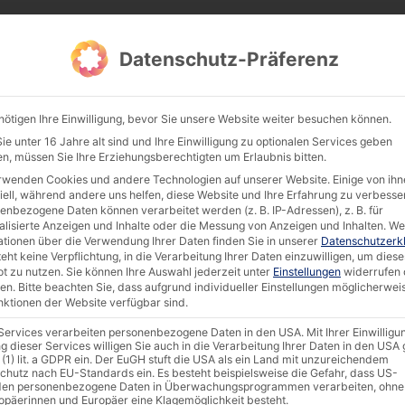
Datenschutz-Präferenz
Products
Documentation & Software
Compan
nötigen Ihre Einwilligung, bevor Sie unsere Website weiter besuchen können.
e unter 16 Jahre alt sind und Ihre Einwilligung zu optionalen Services geben
n, müssen Sie Ihre Erziehungsberechtigten um Erlaubnis bitten.
rwenden Cookies und andere Technologien auf unserer Website. Einige von ihn
 AKHET® Essential 1U-Intel [EN]
iell, während andere uns helfen, diese Website und Ihre Erfahrung zu verbesse
enbezogene Daten können verarbeitet werden (z. B. IP-Adressen), z. B. für
alisierte Anzeigen und Inhalte oder die Messung von Anzeigen und Inhalten.
We
ationen über die Verwendung Ihrer Daten finden Sie in unserer
Datenschutzerk
eht keine Verpflichtung, in die Verarbeitung Ihrer Daten einzuwilligen, um diese
t zu nutzen.
Sie können Ihre Auswahl jederzeit unter
Einstellungen
widerrufen 
en.
Bitte beachten Sie, dass aufgrund individueller Einstellungen möglicherwei
unktionen der Website verfügbar sind.
 Services verarbeiten personenbezogene Daten in den USA. Mit Ihrer Einwilligu
g dieser Services willigen Sie auch in die Verarbeitung Ihrer Daten in den US
 (1) lit. a GDPR ein. Der EuGH stuft die USA als ein Land mit unzureichendem
chutz nach EU-Standards ein. Es besteht beispielsweise die Gefahr, dass US-
en personenbezogene Daten in Überwachungsprogrammen verarbeiten, ohne
ropäerinnen und Europäer eine Klagemöglichkeit besteht.