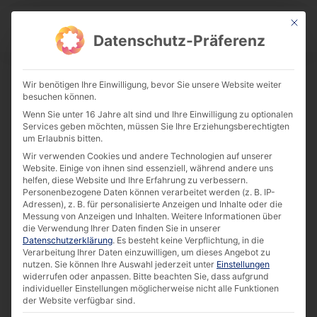
This bu
Download Center
Datenschutz-Präferenz
Wir benötigen Ihre Einwilligung, bevor Sie unsere Website weiter
besuchen können.
Datasheet | 21.5″ IP65 Capacitive Touch
Wenn Sie unter 16 Jahre alt sind und Ihre Einwilligung zu optionalen
Monitor
Services geben möchten, müssen Sie Ihre Erziehungsberechtigten
um Erlaubnis bitten.
Download
Wir verwenden Cookies und andere Technologien auf unserer
Website. Einige von ihnen sind essenziell, während andere uns
helfen, diese Website und Ihre Erfahrung zu verbessern.
355.54 KB
2040 downloads
Personenbezogene Daten können verarbeitet werden (z. B. IP-
Adressen), z. B. für personalisierte Anzeigen und Inhalte oder die
Messung von Anzeigen und Inhalten.
Weitere Informationen über
die Verwendung Ihrer Daten finden Sie in unserer
Datenschutzerklärung
.
Es besteht keine Verpflichtung, in die
Verarbeitung Ihrer Daten einzuwilligen, um dieses Angebot zu
nutzen.
Sie können Ihre Auswahl jederzeit unter
Einstellungen
widerrufen oder anpassen.
Bitte beachten Sie, dass aufgrund
individueller Einstellungen möglicherweise nicht alle Funktionen
der Website verfügbar sind.