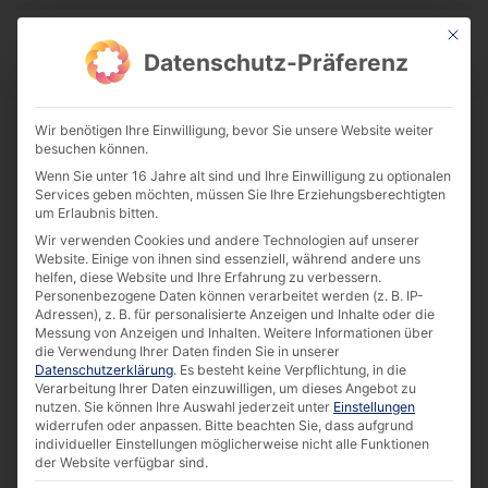
This bu
Download Center
Datenschutz-Präferenz
Wir benötigen Ihre Einwilligung, bevor Sie unsere Website weiter
besuchen können.
Datasheet | 15.6″ IP69K Capacitive
Wenn Sie unter 16 Jahre alt sind und Ihre Einwilligung zu optionalen
Touch PC (X6211E)
Services geben möchten, müssen Sie Ihre Erziehungsberechtigten
um Erlaubnis bitten.
Download
Wir verwenden Cookies und andere Technologien auf unserer
Website. Einige von ihnen sind essenziell, während andere uns
helfen, diese Website und Ihre Erfahrung zu verbessern.
519.17 KB
3789 downloads
Personenbezogene Daten können verarbeitet werden (z. B. IP-
Adressen), z. B. für personalisierte Anzeigen und Inhalte oder die
Messung von Anzeigen und Inhalten.
Weitere Informationen über
die Verwendung Ihrer Daten finden Sie in unserer
Datenschutzerklärung
.
Es besteht keine Verpflichtung, in die
Verarbeitung Ihrer Daten einzuwilligen, um dieses Angebot zu
nutzen.
Sie können Ihre Auswahl jederzeit unter
Einstellungen
widerrufen oder anpassen.
Bitte beachten Sie, dass aufgrund
individueller Einstellungen möglicherweise nicht alle Funktionen
der Website verfügbar sind.