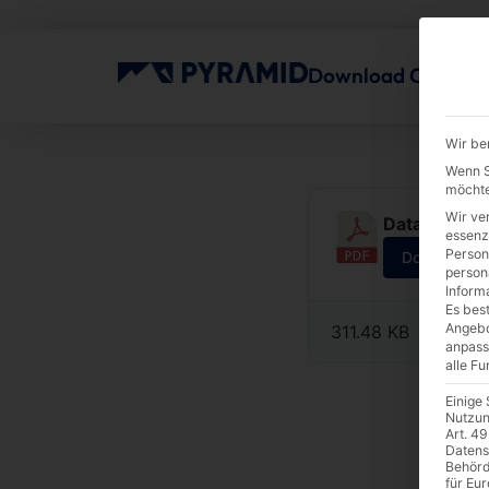
Download Center
Wir be
Wenn Si
möchte
Wir ve
Datasheet |
essenz
Person
Download
person
Inform
Es best
Angebo
311.48 KB
anpass
alle F
Einige
Nutzun
Art. 49
Datens
Behörd
für Eu