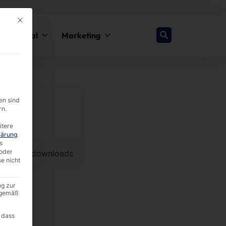
This button closes the dialog. Its functionality is identical to the Nur esse
y & Legal
Marketing
en sind
rn.
itere
lärung
.
s
oder
4166 downloads
se nicht
ng zur
A gemäß
 dass