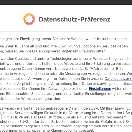
Datenschutz-Präferenz
Products
Documentation & Software
Compan
nötigen Ihre Einwilligung, bevor Sie unsere Website weiter besuchen können.
e unter 16 Jahre alt sind und Ihre Einwilligung zu optionalen Services geben
n, müssen Sie Ihre Erziehungsberechtigten um Erlaubnis bitten.
rwenden Cookies und andere Technologien auf unserer Website. Einige von ihn
 15.6″ IP65 Capacitive Touch PC (A311D)
iell, während andere uns helfen, diese Website und Ihre Erfahrung zu verbesse
enbezogene Daten können verarbeitet werden (z. B. IP-Adressen), z. B. für
alisierte Anzeigen und Inhalte oder die Messung von Anzeigen und Inhalten.
We
ationen über die Verwendung Ihrer Daten finden Sie in unserer
Datenschutzerk
eht keine Verpflichtung, in die Verarbeitung Ihrer Daten einzuwilligen, um diese
t zu nutzen.
Sie können Ihre Auswahl jederzeit unter
Einstellungen
widerrufen 
en.
Bitte beachten Sie, dass aufgrund individueller Einstellungen möglicherwei
unktionen der Website verfügbar sind.
 Services verarbeiten personenbezogene Daten in den USA. Mit Ihrer Einwilligu
g dieser Services willigen Sie auch in die Verarbeitung Ihrer Daten in den US
 (1) lit. a GDPR ein. Der EuGH stuft die USA als ein Land mit unzureichendem
chutz nach EU-Standards ein. Es besteht beispielsweise die Gefahr, dass US-
en personenbezogene Daten in Überwachungsprogrammen verarbeiten, ohne
ropäerinnen und Europäer eine Klagemöglichkeit besteht.