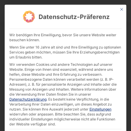
This bu
Download Center
Datenschutz-Präferenz
Wir benötigen Ihre Einwilligung, bevor Sie unsere Website weiter
besuchen können.
Datasheet | 10.1″ IP69K Capacitive
Wenn Sie unter 16 Jahre alt sind und Ihre Einwilligung zu optionalen
Touch PC (A311D)
Services geben möchten, müssen Sie Ihre Erziehungsberechtigten
um Erlaubnis bitten.
Download
Wir verwenden Cookies und andere Technologien auf unserer
Website. Einige von ihnen sind essenziell, während andere uns
helfen, diese Website und Ihre Erfahrung zu verbessern.
0.00 KB
13868 downloads
Personenbezogene Daten können verarbeitet werden (z. B. IP-
Adressen), z. B. für personalisierte Anzeigen und Inhalte oder die
Messung von Anzeigen und Inhalten.
Weitere Informationen über
die Verwendung Ihrer Daten finden Sie in unserer
Datenschutzerklärung
.
Es besteht keine Verpflichtung, in die
Verarbeitung Ihrer Daten einzuwilligen, um dieses Angebot zu
nutzen.
Sie können Ihre Auswahl jederzeit unter
Einstellungen
widerrufen oder anpassen.
Bitte beachten Sie, dass aufgrund
individueller Einstellungen möglicherweise nicht alle Funktionen
der Website verfügbar sind.