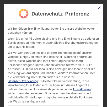
This bu
Download Center
Datenschutz-Präferenz
Wir benötigen Ihre Einwilligung, bevor Sie unsere Website weiter
besuchen können.
Datasheet | 10.1″ IP69K Capacitive
Wenn Sie unter 16 Jahre alt sind und Ihre Einwilligung zu optionalen
Touch Monitor
Services geben möchten, müssen Sie Ihre Erziehungsberechtigten
um Erlaubnis bitten.
Download
Wir verwenden Cookies und andere Technologien auf unserer
Website. Einige von ihnen sind essenziell, während andere uns
helfen, diese Website und Ihre Erfahrung zu verbessern.
408.73 KB
4315 downloads
Personenbezogene Daten können verarbeitet werden (z. B. IP-
Adressen), z. B. für personalisierte Anzeigen und Inhalte oder die
Messung von Anzeigen und Inhalten.
Weitere Informationen über
die Verwendung Ihrer Daten finden Sie in unserer
Datenschutzerklärung
.
Es besteht keine Verpflichtung, in die
Verarbeitung Ihrer Daten einzuwilligen, um dieses Angebot zu
nutzen.
Sie können Ihre Auswahl jederzeit unter
Einstellungen
widerrufen oder anpassen.
Bitte beachten Sie, dass aufgrund
individueller Einstellungen möglicherweise nicht alle Funktionen
der Website verfügbar sind.