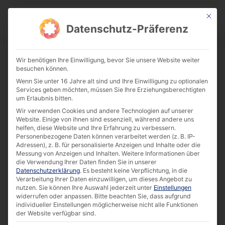
This bu
Download Center
Datenschutz-Präferenz
Wir benötigen Ihre Einwilligung, bevor Sie unsere Website weiter
besuchen können.
Case Study: Workstation für
Wenn Sie unter 16 Jahre alt sind und Ihre Einwilligung zu optionalen
Elektronenmikroskope [DE]
Services geben möchten, müssen Sie Ihre Erziehungsberechtigten
um Erlaubnis bitten.
Download
Wir verwenden Cookies und andere Technologien auf unserer
Website. Einige von ihnen sind essenziell, während andere uns
helfen, diese Website und Ihre Erfahrung zu verbessern.
239.72 KB
13658 downloads
Personenbezogene Daten können verarbeitet werden (z. B. IP-
Adressen), z. B. für personalisierte Anzeigen und Inhalte oder die
Messung von Anzeigen und Inhalten.
Weitere Informationen über
die Verwendung Ihrer Daten finden Sie in unserer
Datenschutzerklärung
.
Es besteht keine Verpflichtung, in die
Verarbeitung Ihrer Daten einzuwilligen, um dieses Angebot zu
nutzen.
Sie können Ihre Auswahl jederzeit unter
Einstellungen
widerrufen oder anpassen.
Bitte beachten Sie, dass aufgrund
individueller Einstellungen möglicherweise nicht alle Funktionen
der Website verfügbar sind.