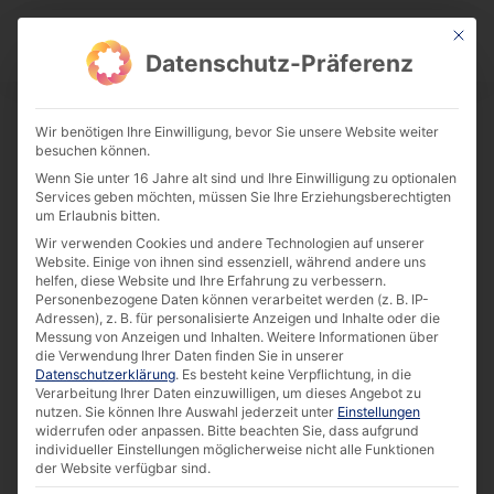
This bu
Download Center
Datenschutz-Präferenz
Wir benötigen Ihre Einwilligung, bevor Sie unsere Website weiter
besuchen können.
Case Study: Marks&Spencer [EN]
Wenn Sie unter 16 Jahre alt sind und Ihre Einwilligung zu optionalen
Download
Services geben möchten, müssen Sie Ihre Erziehungsberechtigten
um Erlaubnis bitten.
Wir verwenden Cookies und andere Technologien auf unserer
Website. Einige von ihnen sind essenziell, während andere uns
231.22 KB
11283 downloads
helfen, diese Website und Ihre Erfahrung zu verbessern.
Personenbezogene Daten können verarbeitet werden (z. B. IP-
Adressen), z. B. für personalisierte Anzeigen und Inhalte oder die
Messung von Anzeigen und Inhalten.
Weitere Informationen über
die Verwendung Ihrer Daten finden Sie in unserer
Datenschutzerklärung
.
Es besteht keine Verpflichtung, in die
Verarbeitung Ihrer Daten einzuwilligen, um dieses Angebot zu
nutzen.
Sie können Ihre Auswahl jederzeit unter
Einstellungen
widerrufen oder anpassen.
Bitte beachten Sie, dass aufgrund
individueller Einstellungen möglicherweise nicht alle Funktionen
der Website verfügbar sind.