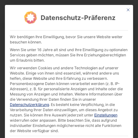
This bu
Download Center
Datenschutz-Präferenz
Wir benötigen Ihre Einwilligung, bevor Sie unsere Website weiter
besuchen können.
Case Study: Life Science-Forschung mit
Wenn Sie unter 16 Jahre alt sind und Ihre Einwilligung zu optionalen
AKHET® Industrie-PCs [DE]
Services geben möchten, müssen Sie Ihre Erziehungsberechtigten
um Erlaubnis bitten.
Download
Wir verwenden Cookies und andere Technologien auf unserer
Website. Einige von ihnen sind essenziell, während andere uns
helfen, diese Website und Ihre Erfahrung zu verbessern.
782.11 KB
13038 downloads
Personenbezogene Daten können verarbeitet werden (z. B. IP-
Adressen), z. B. für personalisierte Anzeigen und Inhalte oder die
Messung von Anzeigen und Inhalten.
Weitere Informationen über
die Verwendung Ihrer Daten finden Sie in unserer
Datenschutzerklärung
.
Es besteht keine Verpflichtung, in die
Verarbeitung Ihrer Daten einzuwilligen, um dieses Angebot zu
nutzen.
Sie können Ihre Auswahl jederzeit unter
Einstellungen
widerrufen oder anpassen.
Bitte beachten Sie, dass aufgrund
individueller Einstellungen möglicherweise nicht alle Funktionen
der Website verfügbar sind.