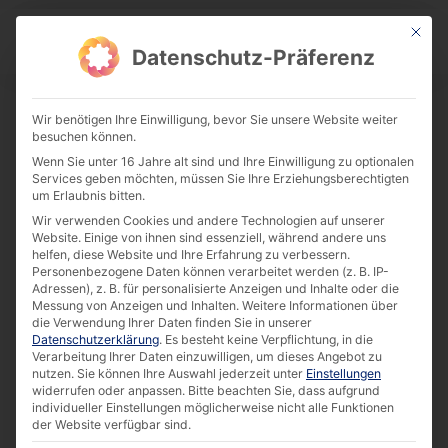
This bu
Download Center
Datenschutz-Präferenz
Wir benötigen Ihre Einwilligung, bevor Sie unsere Website weiter
besuchen können.
Success Story: Ticketing Kiosk at AMC
Wenn Sie unter 16 Jahre alt sind und Ihre Einwilligung zu optionalen
Theatres [EN]
Services geben möchten, müssen Sie Ihre Erziehungsberechtigten
um Erlaubnis bitten.
Download
Wir verwenden Cookies und andere Technologien auf unserer
Website. Einige von ihnen sind essenziell, während andere uns
helfen, diese Website und Ihre Erfahrung zu verbessern.
303.46 KB
11531 downloads
Personenbezogene Daten können verarbeitet werden (z. B. IP-
Adressen), z. B. für personalisierte Anzeigen und Inhalte oder die
Messung von Anzeigen und Inhalten.
Weitere Informationen über
die Verwendung Ihrer Daten finden Sie in unserer
Datenschutzerklärung
.
Es besteht keine Verpflichtung, in die
Verarbeitung Ihrer Daten einzuwilligen, um dieses Angebot zu
nutzen.
Sie können Ihre Auswahl jederzeit unter
Einstellungen
widerrufen oder anpassen.
Bitte beachten Sie, dass aufgrund
individueller Einstellungen möglicherweise nicht alle Funktionen
der Website verfügbar sind.