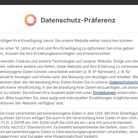
Datenschutz-Präferenz
Products
Documentation & Software
Compan
nötigen Ihre Einwilligung, bevor Sie unsere Website weiter besuchen können.
e unter 16 Jahre alt sind und Ihre Einwilligung zu optionalen Services geben
n, müssen Sie Ihre Erziehungsberechtigten um Erlaubnis bitten.
rwenden Cookies und andere Technologien auf unserer Website. Einige von ihn
elfservice-Technologies for Medical Practice [EN]
iell, während andere uns helfen, diese Website und Ihre Erfahrung zu verbesse
enbezogene Daten können verarbeitet werden (z. B. IP-Adressen), z. B. für
alisierte Anzeigen und Inhalte oder die Messung von Anzeigen und Inhalten.
We
ationen über die Verwendung Ihrer Daten finden Sie in unserer
Datenschutzerk
eht keine Verpflichtung, in die Verarbeitung Ihrer Daten einzuwilligen, um diese
t zu nutzen.
Sie können Ihre Auswahl jederzeit unter
Einstellungen
widerrufen 
en.
Bitte beachten Sie, dass aufgrund individueller Einstellungen möglicherwei
unktionen der Website verfügbar sind.
 Services verarbeiten personenbezogene Daten in den USA. Mit Ihrer Einwilligu
g dieser Services willigen Sie auch in die Verarbeitung Ihrer Daten in den US
 (1) lit. a GDPR ein. Der EuGH stuft die USA als ein Land mit unzureichendem
chutz nach EU-Standards ein. Es besteht beispielsweise die Gefahr, dass US-
en personenbezogene Daten in Überwachungsprogrammen verarbeiten, ohne
ropäerinnen und Europäer eine Klagemöglichkeit besteht.