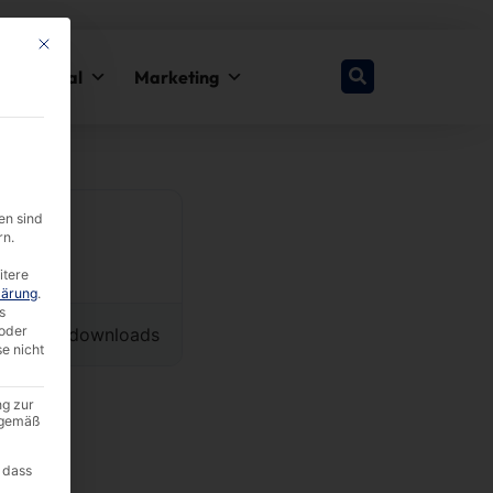
This button closes the dialog. Its functionality is identical to the Nur esse
y & Legal
Marketing
en sind
rn.
itere
lärung
.
s
oder
16739 downloads
se nicht
ng zur
A gemäß
 dass